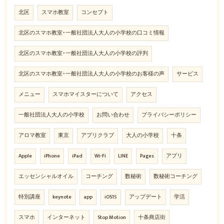
北区
スマホ教室
コンセプト
北区のスマホ教室･一般社団法人大人の小学校の口コミ情報
北区のスマホ教室･一般社団法人大人の小学校の評判
北区のスマホ教室･一般社団法人大人の小学校のお客様の声
サービス
メニュー
スマホマイスターについて
アクセス
一般社団法人大人の小学校
お問い合わせ
プライバシーポリシー
アロマ教室
東京
アプリクラブ
大人の小学校
十条
Apple
iPhone
iPad
Wi-Fi
LINE
Pages
アプリ
エッセンシャルオイル
コーチング
数秘術
数秘術コーチング
特別講座
keynote
app
iOS15
アップデート
学活
スマホ
インターネット
Stop Motion
十条商店街