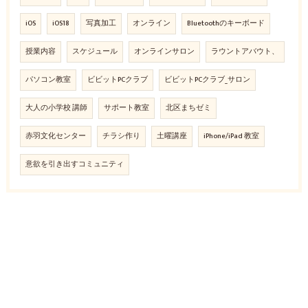
iOS
iOS18
写真加工
オンライン
Bluetoothのキーボード
授業内容
スケジュール
オンラインサロン
ラウントアバウト、
パソコン教室
ビビットPCクラブ
ビビットPCクラブ_サロン
大人の小学校 講師
サポート教室
北区まちゼミ
赤羽文化センター
チラシ作り
土曜講座
iPhone/iPad 教室
意欲を引き出すコミュニティ