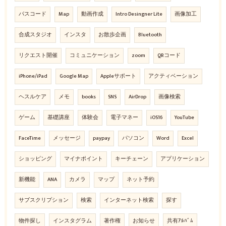
パスコード
Map
動画作成
Intro Desingner Lite
画像加工
合成スタジオ
インスタ
お散歩企画
Bluetooth
リクエスト開催
コミュニケーション
zoom
QRコード
iPhone/iPad
Google Map
Appleサポート
アクティベーション
ヘスルケア
メモ
books
SNS
AirDrop
画像検索
ゲーム
基礎講座
体験会
電子マネー
iOS16
YouTube
FaceTime
メッセージ
paypay
パソコン
Word
Excel
ショッピング
マイナポイント
キーチェーン
アプリケーション
新機能
ANA
カメラ
マップ
ネット予約
サブスクリプション
検索
インターネット検索
探す
物件探し
インスタグラム
著作権
お知らせ
共有ｱﾙﾊﾞﾑ