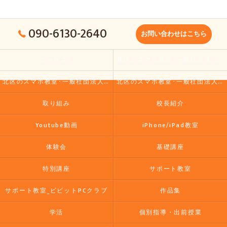
090-6130-2640
お問い合わせはこちら
コンセプト
北区のスマホ教室･一般社団法人大人の小学校の口コミ情報
北区のスマホ教室･一般社団法人大人の小学校の評判
北区のスマホ教室･一般社団法人大人の小学校のお客様の声
取り組み
校長紹介
Youtube動画
iPhone/iPad教室
体験会
基礎講座
特別講座
サポート教室
サポート教室_ビビットPCクラブ
作品集
学活
個別指導・出前授業