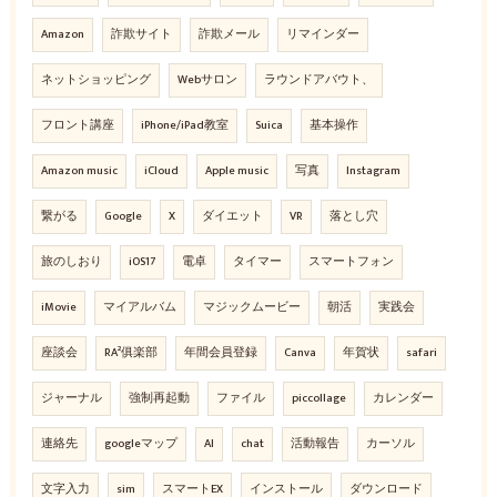
Amazon
詐欺サイト
詐欺メール
リマインダー
ネットショッピング
Webサロン
ラウンドアバウト、
フロント講座
iPhone/iPad教室
Suica
基本操作
Amazon music
iCloud
Apple music
写真
Instagram
繋がる
Google
X
ダイエット
VR
落とし穴
旅のしおり
iOS17
電卓
タイマー
スマートフォン
iMovie
マイアルバム
マジックムービー
朝活
実践会
座談会
RA²俱楽部
年間会員登録
Canva
年賀状
safari
ジャーナル
強制再起動
ファイル
piccollage
カレンダー
連絡先
googleマップ
AI
chat
活動報告
カーソル
文字入力
sim
スマートEX
インストール
ダウンロード