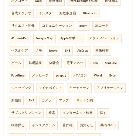
パスコード
Map
動画作成
Intro Desingner Lite
画像加工
合成スタジオ
インスタ
お散歩企画
Bluetooth
リクエスト開催
コミュニケーション
zoom
QRコード
iPhone/iPad
Google Map
Appleサポート
アクティベーション
ヘスルケア
メモ
books
SNS
AirDrop
画像検索
ゲーム
基礎講座
体験会
電子マネー
iOS16
YouTube
FaceTime
メッセージ
paypay
パソコン
Word
Excel
ショッピング
マイナポイント
キーチェーン
アプリケーション
新機能
ANA
カメラ
マップ
ネット予約
サブスクリプション
検索
インターネット検索
探す
物件探し
インスタグラム
著作権
お知らせ
共有ｱﾙﾊﾞﾑ