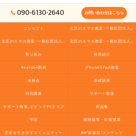
090-6130-2640
お問い合わせはこちら
コンセプト
北区のスマホ教室･一般社団法人大人の小学校の口コミ情報
北区のスマホ教室･一般社団法人大人の小学校の評判
北区のスマホ教室･一般社団法人大人の小学校のお客様の声
取り組み
校長紹介
Youtube動画
iPhone/iPad教室
体験会
基礎講座
特別講座
サポート教室
サポート教室_ビビットPCクラブ
作品集
学活
個別指導・出前授業
意欲を引き出すコミュニティー
RA²俱楽部 コンテンツ