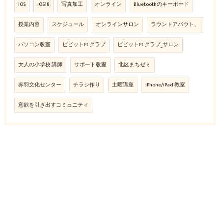
iOS
iOS18
写真加工
オンライン
Bluetoothのキーボード
授業内容
スケジュール
オンラインサロン
ラウントアバウト、
パソコン教室
ビビットPCクラブ
ビビットPCクラブ_サロン
大人の小学校 講師
サポート教室
北区まちゼミ
赤羽文化センター
チラシ作り
土曜講座
iPhone/iPad 教室
意欲を引き出すコミュニティ