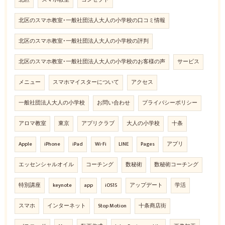
北区のスマホ教室･一般社団法人大人の小学校の口コミ情報
北区のスマホ教室･一般社団法人大人の小学校の評判
北区のスマホ教室･一般社団法人大人の小学校のお客様の声
サービス
メニュー
スマホマイスターについて
アクセス
一般社団法人大人の小学校
お問い合わせ
プライバシーポリシー
アロマ教室
東京
アプリクラブ
大人の小学校
十条
Apple
iPhone
iPad
Wi-Fi
LINE
Pages
アプリ
エッセンシャルオイル
コーチング
数秘術
数秘術コーチング
特別講座
keynote
app
iOS15
アップデート
学活
スマホ
インターネット
Stop Motion
十条商店街