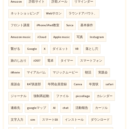
Amazon
詐欺サイト
詐欺メール
リマインダー
ネットショッピング
Webサロン
ラウンドアバウト、
フロント講座
iPhone/iPad教室
Suica
基本操作
Amazon music
iCloud
Apple music
写真
Instagram
繋がる
Google
X
ダイエット
VR
落とし穴
旅のしおり
iOS17
電卓
タイマー
スマートフォン
iMovie
マイアルバム
マジックムービー
朝活
実践会
座談会
RA²俱楽部
年間会員登録
Canva
年賀状
safari
ジャーナル
強制再起動
ファイル
piccollage
カレンダー
連絡先
googleマップ
AI
chat
活動報告
カーソル
文字入力
sim
スマートEX
インストール
ダウンロード