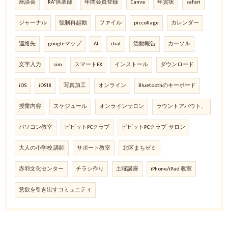
座談会
RA²俱楽部
年間会員登録
Canva
年賀状
safari
ジャーナル
強制再起動
ファイル
piccollage
カレンダー
連絡先
googleマップ
AI
chat
活動報告
カーソル
文字入力
sim
スマートEX
インストール
ダウンロード
iOS
iOS18
写真加工
オンライン
Bluetoothのキーボード
授業内容
スケジュール
オンラインサロン
ラウントアバウト、
パソコン教室
ビビットPCクラブ
ビビットPCクラブ_サロン
大人の小学校 講師
サポート教室
北区まちゼミ
赤羽文化センター
チラシ作り
土曜講座
iPhone/iPad 教室
意欲を引き出すコミュニティ