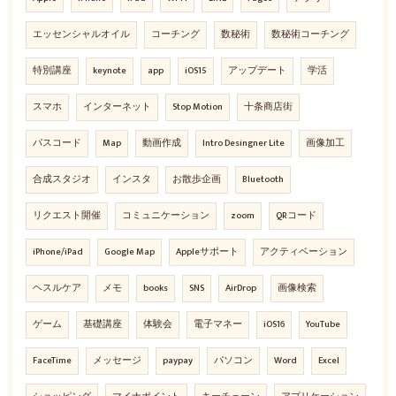
エッセンシャルオイル
コーチング
数秘術
数秘術コーチング
特別講座
keynote
app
iOS15
アップデート
学活
スマホ
インターネット
Stop Motion
十条商店街
パスコード
Map
動画作成
Intro Desingner Lite
画像加工
合成スタジオ
インスタ
お散歩企画
Bluetooth
リクエスト開催
コミュニケーション
zoom
QRコード
iPhone/iPad
Google Map
Appleサポート
アクティベーション
ヘスルケア
メモ
books
SNS
AirDrop
画像検索
ゲーム
基礎講座
体験会
電子マネー
iOS16
YouTube
FaceTime
メッセージ
paypay
パソコン
Word
Excel