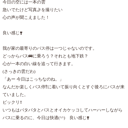
今日の空には一本の雲
急いでたけど写真
🤳
を撮りたい
心の声が聞こえました！
良い感じ
❣️
我が家の最寄りのバス停は一つじゃないのです。
どっからバス
🚌
に乗ろう？それとも地下鉄？
心が一本の白い線を追って行きます。
(さっきの雲だわ)
「あー 今日はこっちなのね。」
なんだか楽しくバス停
🚏
に着いて振り向くとすぐ後ろにバスが来
ていました。
ビックリ‼️
いつもはバタバタとバスとオイカケッコしてハーハーしながら
バスに乗るのに、今日は快適(^^) 良い感じ
❣️