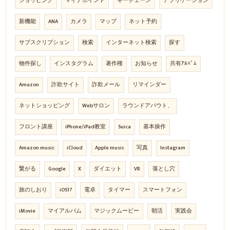
ショッピング
マイナポイント
キーチェーン
アプリケーション
新機能
ANA
カメラ
マップ
ネット予約
サブスクリプション
検索
インターネット検索
探す
物件探し
インスタグラム
著作権
お知らせ
共有ｱﾙﾊﾞﾑ
Amazon
詐欺サイト
詐欺メール
リマインダー
ネットショッピング
Webサロン
ラウンドアバウト、
フロント講座
iPhone/iPad教室
Suica
基本操作
Amazon music
iCloud
Apple music
写真
Instagram
繋がる
Google
X
ダイエット
VR
落とし穴
旅のしおり
iOS17
電卓
タイマー
スマートフォン
iMovie
マイアルバム
マジックムービー
朝活
実践会