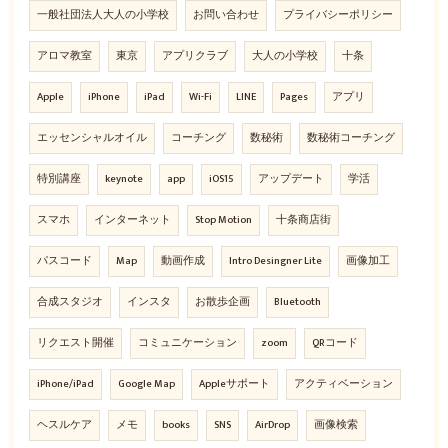
一般社団法人大人の小学校
お問い合わせ
プライバシーポリシー
アロマ教室
東京
アプリクラブ
大人の小学校
十条
Apple
iPhone
iPad
Wi-Fi
LINE
Pages
アプリ
エッセンシャルオイル
コーチング
数秘術
数秘術コーチング
特別講座
keynote
app
iOS15
アップデート
学活
スマホ
インターネット
Stop Motion
十条商店街
パスコード
Map
動画作成
Intro Desingner Lite
画像加工
合成スタジオ
インスタ
お散歩企画
Bluetooth
リクエスト開催
コミュニケーション
zoom
QRコード
iPhone/iPad
Google Map
Appleサポート
アクティベーション
ヘスルケア
メモ
books
SNS
AirDrop
画像検索