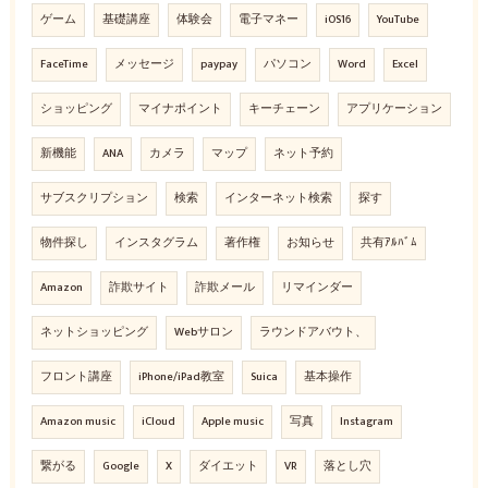
ゲーム
基礎講座
体験会
電子マネー
iOS16
YouTube
FaceTime
メッセージ
paypay
パソコン
Word
Excel
ショッピング
マイナポイント
キーチェーン
アプリケーション
新機能
ANA
カメラ
マップ
ネット予約
サブスクリプション
検索
インターネット検索
探す
物件探し
インスタグラム
著作権
お知らせ
共有ｱﾙﾊﾞﾑ
Amazon
詐欺サイト
詐欺メール
リマインダー
ネットショッピング
Webサロン
ラウンドアバウト、
フロント講座
iPhone/iPad教室
Suica
基本操作
Amazon music
iCloud
Apple music
写真
Instagram
繋がる
Google
X
ダイエット
VR
落とし穴