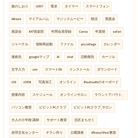
旅のしおり
iOS17
電卓
タイマー
スマートフォン
iMovie
マイアルバム
マジックムービー
朝活
実践会
座談会
RA²俱楽部
年間会員登録
Canva
年賀状
safari
ジャーナル
強制再起動
ファイル
piccollage
カレンダー
連絡先
googleマップ
AI
chat
活動報告
カーソル
文字入力
sim
スマートEX
インストール
ダウンロード
iOS
iOS18
写真加工
オンライン
Bluetoothのキーボード
授業内容
スケジュール
オンラインサロン
ラウントアバウト、
パソコン教室
ビビットPCクラブ
ビビットPCクラブ_サロン
大人の小学校 講師
サポート教室
北区まちゼミ
赤羽文化センター
チラシ作り
土曜講座
iPhone/iPad 教室