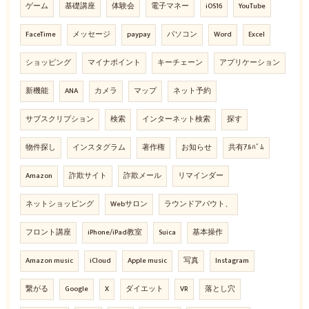
ゲーム
基礎講座
体験会
電子マネー
iOS16
YouTube
FaceTime
メッセージ
paypay
パソコン
Word
Excel
ショッピング
マイナポイント
キーチェーン
アプリケーション
新機能
ANA
カメラ
マップ
ネット予約
サブスクリプション
検索
インターネット検索
探す
物件探し
インスタグラム
著作権
お知らせ
共有ｱﾙﾊﾞﾑ
Amazon
詐欺サイト
詐欺メール
リマインダー
ネットショッピング
Webサロン
ラウンドアバウト、
フロント講座
iPhone/iPad教室
Suica
基本操作
Amazon music
iCloud
Apple music
写真
Instagram
繋がる
Google
X
ダイエット
VR
落とし穴