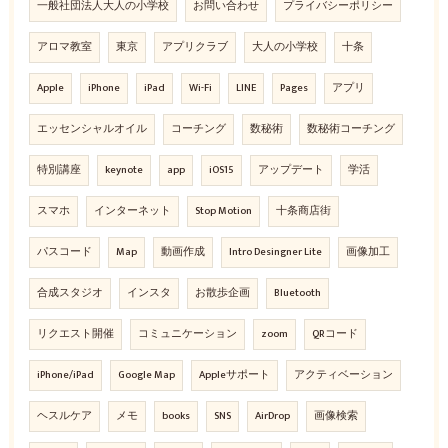
一般社団法人大人の小学校
お問い合わせ
プライバシーポリシー
アロマ教室
東京
アプリクラブ
大人の小学校
十条
Apple
iPhone
iPad
Wi-Fi
LINE
Pages
アプリ
エッセンシャルオイル
コーチング
数秘術
数秘術コーチング
特別講座
keynote
app
iOS15
アップデート
学活
スマホ
インターネット
Stop Motion
十条商店街
パスコード
Map
動画作成
Intro Desingner Lite
画像加工
合成スタジオ
インスタ
お散歩企画
Bluetooth
リクエスト開催
コミュニケーション
zoom
QRコード
iPhone/iPad
Google Map
Appleサポート
アクティベーション
ヘスルケア
メモ
books
SNS
AirDrop
画像検索