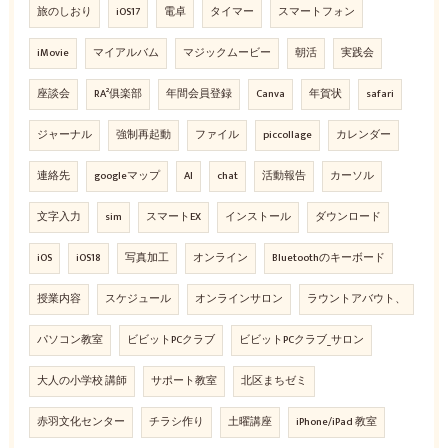
旅のしおり
iOS17
電卓
タイマー
スマートフォン
iMovie
マイアルバム
マジックムービー
朝活
実践会
座談会
RA²俱楽部
年間会員登録
Canva
年賀状
safari
ジャーナル
強制再起動
ファイル
piccollage
カレンダー
連絡先
googleマップ
AI
chat
活動報告
カーソル
文字入力
sim
スマートEX
インストール
ダウンロード
iOS
iOS18
写真加工
オンライン
Bluetoothのキーボード
授業内容
スケジュール
オンラインサロン
ラウントアバウト、
パソコン教室
ビビットPCクラブ
ビビットPCクラブ_サロン
大人の小学校 講師
サポート教室
北区まちゼミ
赤羽文化センター
チラシ作り
土曜講座
iPhone/iPad 教室