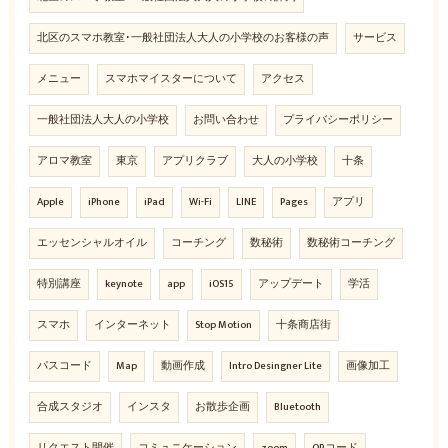
北区のスマホ教室･一般社団法人大人の小学校のお客様の声
サービス
メニュー
スマホマイスターについて
アクセス
一般社団法人大人の小学校
お問い合わせ
プライバシーポリシー
アロマ教室
東京
アプリクラブ
大人の小学校
十条
Apple
iPhone
iPad
Wi-Fi
LINE
Pages
アプリ
エッセンシャルオイル
コーチング
数秘術
数秘術コーチング
特別講座
keynote
app
iOS15
アップデート
学活
スマホ
インターネット
Stop Motion
十条商店街
パスコード
Map
動画作成
Intro Desingner Lite
画像加工
合成スタジオ
インスタ
お散歩企画
Bluetooth
リクエスト開催
コミュニケーション
zoom
QRコード