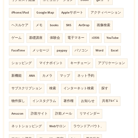
iPhone/iPad
Google Map
Appleサポート
アクティベーション
ヘスルケア
メモ
books
SNS
AirDrop
画像検索
ゲーム
基礎講座
体験会
電子マネー
iOS16
YouTube
FaceTime
メッセージ
paypay
パソコン
Word
Excel
ショッピング
マイナポイント
キーチェーン
アプリケーション
新機能
ANA
カメラ
マップ
ネット予約
サブスクリプション
検索
インターネット検索
探す
物件探し
インスタグラム
著作権
お知らせ
共有ｱﾙﾊﾞﾑ
Amazon
詐欺サイト
詐欺メール
リマインダー
ネットショッピング
Webサロン
ラウンドアバウト、