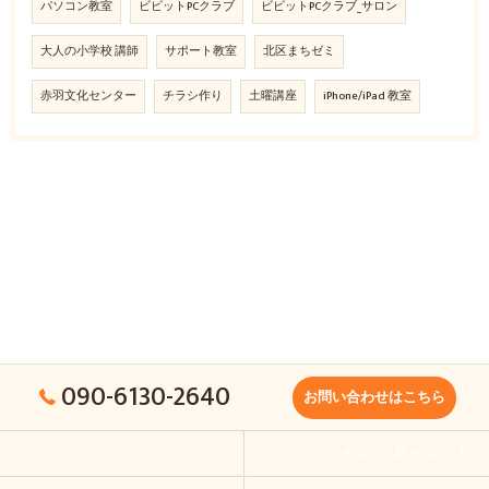
パソコン教室
ビビットPCクラブ
ビビットPCクラブ_サロン
大人の小学校 講師
サポート教室
北区まちゼミ
赤羽文化センター
チラシ作り
土曜講座
iPhone/iPad 教室
090-6130-2640
お問い合わせはこちら
コンセプト
北区のスマホ教室･一般社団法人大人の小学校の口コミ情報