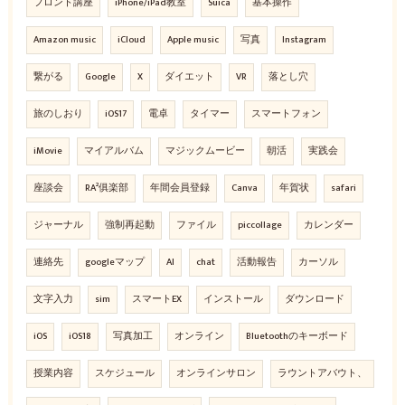
フロント講座
iPhone/iPad教室
Suica
基本操作
Amazon music
iCloud
Apple music
写真
Instagram
繋がる
Google
X
ダイエット
VR
落とし穴
旅のしおり
iOS17
電卓
タイマー
スマートフォン
iMovie
マイアルバム
マジックムービー
朝活
実践会
座談会
RA²俱楽部
年間会員登録
Canva
年賀状
safari
ジャーナル
強制再起動
ファイル
piccollage
カレンダー
連絡先
googleマップ
AI
chat
活動報告
カーソル
文字入力
sim
スマートEX
インストール
ダウンロード
iOS
iOS18
写真加工
オンライン
Bluetoothのキーボード
授業内容
スケジュール
オンラインサロン
ラウントアバウト、